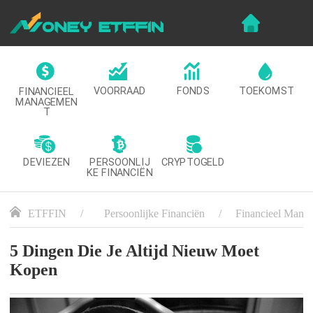
VOORRAAD
FONDS
TOEKOMST
FINANCIEEL
MANAGEMEN
T
DEVIEZEN
CRYPTOGELD
PERSOONLIJ
KE FINANCIËN
ETFFIN
Persoonlijke Financiën
Financieel Mana
5 Dingen Die Je Altijd Nieuw Moet
Kopen