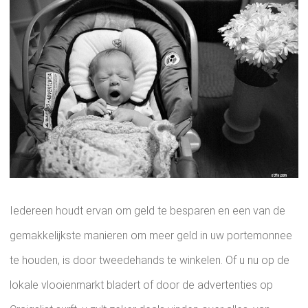
Iedereen houdt ervan om geld te besparen en een van de
gemakkelijkste manieren om meer geld in uw portemonnee
te houden, is door tweedehands te winkelen. Of u nu op de
lokale vlooienmarkt bladert of door de advertenties op