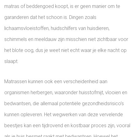
matras of beddengoed koopt, is er geen manier om te
garanderen dat het schoon is. Dingen zoals
lichaamsvloeistoffen, huidschilfers van huisdieren,
schimmels en meeldauw zijn misschien niet zichtbaar voor
het blote oog, dus je weet niet echt waar je elke nacht op
slaapt.
Matrassen kunnen ook een verscheidenheid aan
organismen herbergen, waaronder huisstofmijt, vlooien en
bedwantsen, die allemaal potentiële gezondheidsrisico's
kunnen opleveren. Het wegwerken van deze vervelende
beestjes kan een tijdrovend en kostbaar proces zijn, vooral
als je huis besmet raakt met bedwantsen. Hoewel het