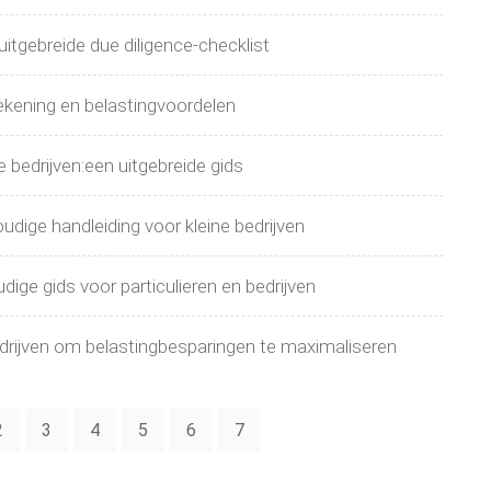
itgebreide due diligence-checklist
erekening en belastingvoordelen
e bedrijven:een uitgebreide gids
dige handleiding voor kleine bedrijven
ge gids voor particulieren en bedrijven
edrijven om belastingbesparingen te maximaliseren
2
3
4
5
6
7