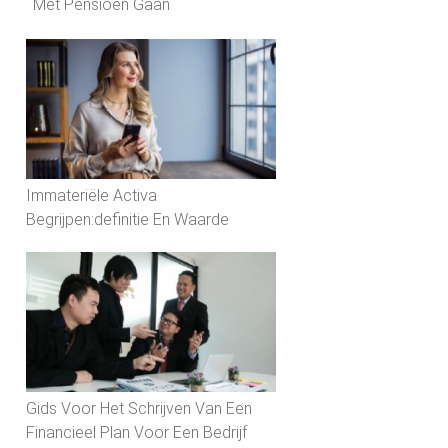
Met Pensioen Gaan
Immateriële Activa
Begrijpen:definitie En Waarde
Gids Voor Het Schrijven Van Een
Financieel Plan Voor Een Bedrijf