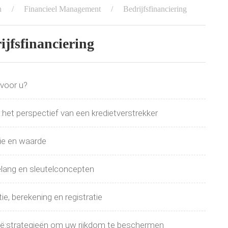
n
Financieel Management
Bedrijfsfinanciering
ijfsfinanciering
 voor u?
iet:het perspectief van een kredietverstrekker
tie en waarde
belang en sleutelconcepten
ie, berekening en registratie
nië:strategieën om uw rijkdom te beschermen