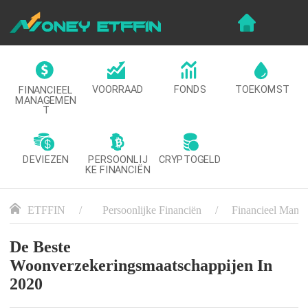
VOORRAAD
FONDS
TOEKOMST
FINANCIEEL
MANAGEMEN
T
DEVIEZEN
CRYPTOGELD
PERSOONLIJ
KE FINANCIËN
ETFFIN
Persoonlijke Financiën
Financieel Mana
De Beste
Woonverzekeringsmaatschappijen In
2020