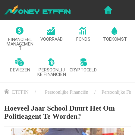
VOORRAAD
FONDS
TOEKOMST
FINANCIEEL
MANAGEMEN
T
DEVIEZEN
CRYPTOGELD
PERSOONLIJ
KE FINANCIËN
ETFFIN
Persoonlijke Financiën
Persoonlijke Fin
Hoeveel Jaar School Duurt Het Om
Politieagent Te Worden?