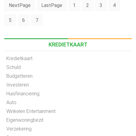
NextPage
LastPage
1
2
3
4
5
6
7
KREDIETKAART
Kredietkaart
Schuld
Budgetteren
Investeren
Huisfinanciering
Auto
Winkelen Entertainment
Eigenwoningbezit
Verzekering