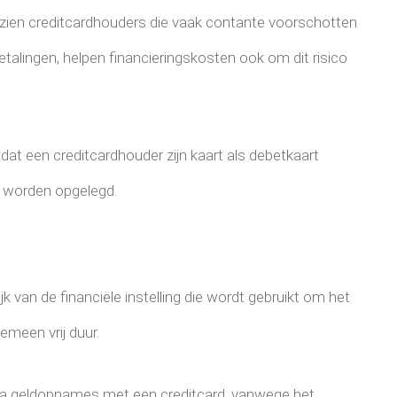
gezien creditcardhouders die vaak contante voorschotten
 betalingen, helpen financieringskosten ook om dit risico
dat een creditcardhouder zijn kaart als debetkaart
m worden opgelegd.
k van de financiële instelling die wordt gebruikt om het
gemeen vrij duur.
a geldopnames met een creditcard, vanwege het