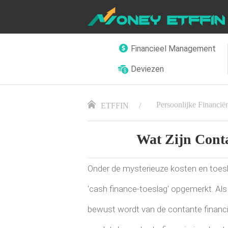
Financieel Management
Deviezen
Persoonlijke Financië
ETFFIN
Wat Zijn Conta
Onder de mysterieuze kosten en toesla
'cash finance-toeslag' opgemerkt. Als
bewust wordt van de contante financier