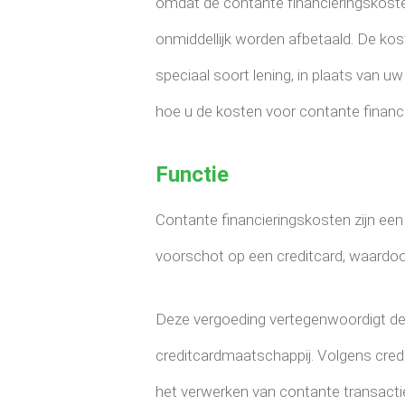
omdat de contante financieringskost
onmiddellijk worden afbetaald. De kos
speciaal soort lening, in plaats van 
hoe u de kosten voor contante financi
Functie
Contante financieringskosten zijn een
voorschot op een creditcard, waardoor 
Deze vergoeding vertegenwoordigt de 
creditcardmaatschappij. Volgens credi
het verwerken van contante transactie