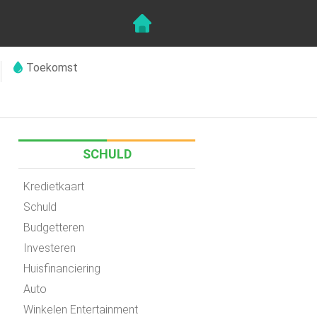
Toekomst
SCHULD
Kredietkaart
Schuld
Budgetteren
Investeren
Huisfinanciering
Auto
Winkelen Entertainment