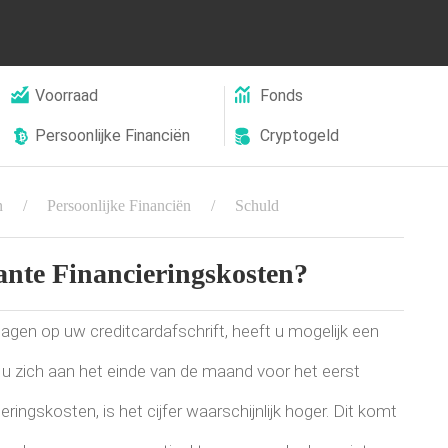
Voorraad
Fonds
Persoonlijke Financiën
Cryptogeld
n
Persoonlijke Financiën
Schuld
nte Financieringskosten?
gen op uw creditcardafschrift, heeft u mogelijk een
 u zich aan het einde van de maand voor het eerst
ingskosten, is het cijfer waarschijnlijk hoger. Dit komt