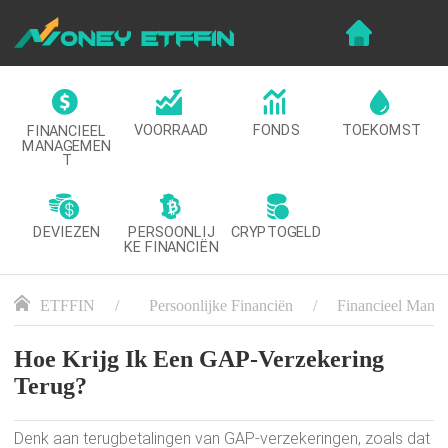
VOORRAAD
FONDS
TOEKOMST
FINANCIEEL
MANAGEMEN
T
DEVIEZEN
CRYPTOGELD
PERSOONLIJ
KE FINANCIËN
ETFFIN
Persoonlijke Financiën
Financieel Mana
Hoe Krijg Ik Een GAP-Verzekering
Terug?
Denk aan terugbetalingen van GAP-verzekeringen, zoals dat