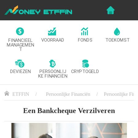
VOORRAAD
FONDS
TOEKOMST
FINANCIEEL
MANAGEMEN
T
DEVIEZEN
CRYPTOGELD
PERSOONLIJ
KE FINANCIËN
ETFFIN
Persoonlijke Financiën
Persoonlijke Fin
Een Bankcheque Verzilveren