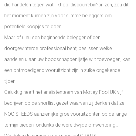
die handelen tegen wat lijkt op 'discount-bin'-prijzen, zou dit
het moment kunnen zijn voor slimme beleggers om
potentiële koopjes te doen.
Maar of u nu een beginnende belegger of een
doorgewinterde professional bent, beslissen welke
aandelen u aan uw boodschappenlijstje wilt toevoegen, kan
een ontmoedigend vooruitzicht zijn in zulke ongekende
tijden.
Gelukkig heeft het analistenteam van Motley Fool UK vijf
bedrijven op de shortlist gezet waarvan zij denken dat ze
NOG STEEDS aanzienlijke groeivooruitzichten op de lange
termijn bieden, ondanks de wereldwijde omwenteling...
We delen de namen in een speciaal GRATIS