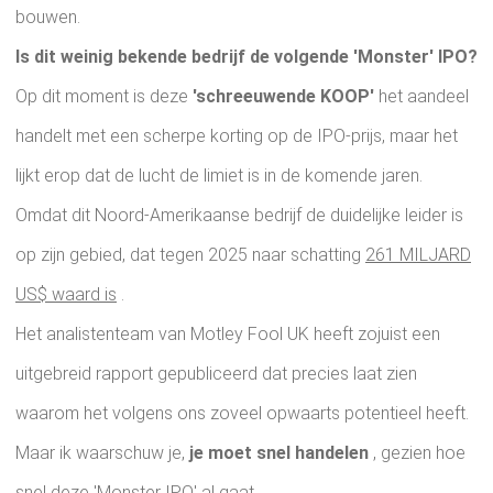
bouwen.
Is dit weinig bekende bedrijf de volgende 'Monster' IPO?
Op dit moment is deze
'schreeuwende KOOP'
het aandeel
handelt met een scherpe korting op de IPO-prijs, maar het
lijkt erop dat de lucht de limiet is in de komende jaren.
Omdat dit Noord-Amerikaanse bedrijf de duidelijke leider is
op zijn gebied, dat tegen 2025 naar schatting
261 MILJARD
US$ waard is
.
Het analistenteam van Motley Fool UK heeft zojuist een
uitgebreid rapport gepubliceerd dat precies laat zien
waarom het volgens ons zoveel opwaarts potentieel heeft.
Maar ik waarschuw je,
je moet snel handelen
, gezien hoe
snel deze 'Monster IPO' al gaat.