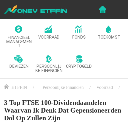
VOORRAAD
FONDS
TOEKOMST
FINANCIEEL
MANAGEMEN
T
DEVIEZEN
CRYPTOGELD
PERSOONLIJ
KE FINANCIËN
ETFFIN
Persoonlijke Financiën
Voorraad
B
3 Top FTSE 100-Dividendaandelen
Waarvan Ik Denk Dat Gepensioneerden
Dol Op Zullen Zijn