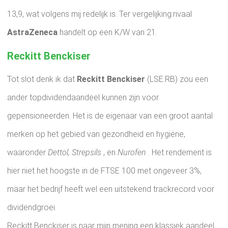
13,9, wat volgens mij redelijk is. Ter vergelijking:rivaal
AstraZeneca
handelt op een K/W van 21.
Reckitt Benckiser
Tot slot denk ik dat
Reckitt Benckiser
(LSE:RB) zou een
ander topdividendaandeel kunnen zijn voor
gepensioneerden. Het is de eigenaar van een groot aantal
merken op het gebied van gezondheid en hygiëne,
waaronder
Dettol, Strepsils
, en
Nurofen
. Het rendement is
hier niet het hoogste in de FTSE 100 met ongeveer 3%,
maar het bedrijf heeft wel een uitstekend trackrecord voor
dividendgroei.
Reckitt Benckiser is naar mijn mening een klassiek aandeel