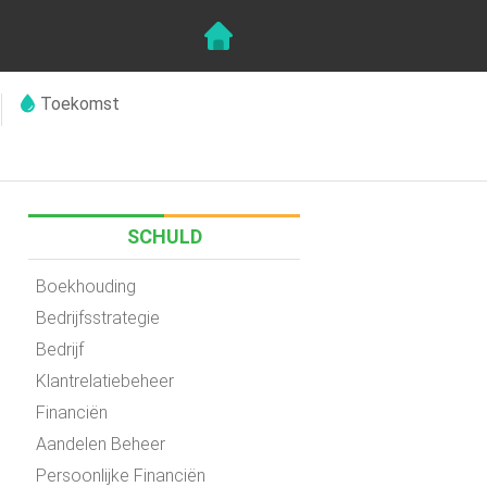
Toekomst
SCHULD
Boekhouding
Bedrijfsstrategie
Bedrijf
Klantrelatiebeheer
Financiën
Aandelen Beheer
Persoonlijke Financiën