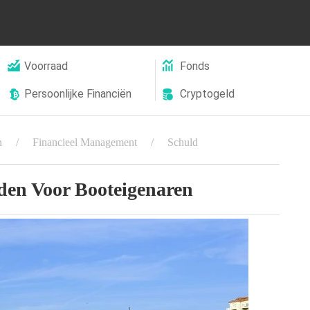
Voorraad
Fonds
Persoonlijke Financiën
Cryptogeld
n
Financieel Management
Schuld
eden Voor Booteigenaren