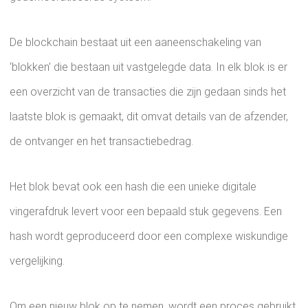
De blockchain bestaat uit een aaneenschakeling van
‘blokken’ die bestaan ​​uit vastgelegde data. In elk blok is er
een overzicht van de transacties die zijn gedaan sinds het
laatste blok is gemaakt, dit omvat details van de afzender,
de ontvanger en het transactiebedrag.
Het blok bevat ook een hash die een unieke digitale
vingerafdruk levert voor een bepaald stuk gegevens. Een
hash wordt geproduceerd door een complexe wiskundige
vergelijking.
Om een ​​nieuw blok op te nemen, wordt een proces gebruikt