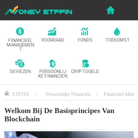
VOORRAAD
FONDS
TOEKOMST
FINANCIEEL
MANAGEMEN
T
DEVIEZEN
CRYPTOGELD
PERSOONLIJ
KE FINANCIËN
ETFFIN
Persoonlijke Financiën
Financieel Mana
Welkom Bij De Basisprincipes Van
Blockchain