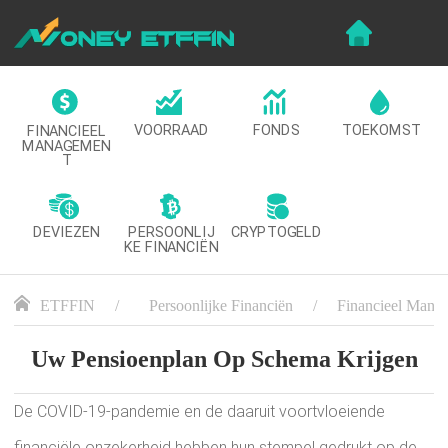
VOORRAAD
FONDS
TOEKOMST
FINANCIEEL
MANAGEMEN
T
DEVIEZEN
CRYPTOGELD
PERSOONLIJ
KE FINANCIËN
ETFFIN
Persoonlijke Financiën
Financieel Mana
Uw Pensioenplan Op Schema Krijgen
De COVID-19-pandemie en de daaruit voortvloeiende
financiële onzekerheid hebben hun stempel gedrukt op de