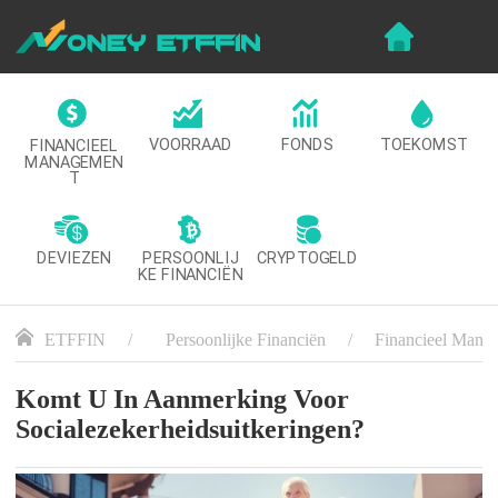
VOORRAAD
FONDS
TOEKOMST
FINANCIEEL
MANAGEMEN
T
DEVIEZEN
CRYPTOGELD
PERSOONLIJ
KE FINANCIËN
ETFFIN
Persoonlijke Financiën
Financieel Mana
Komt U In Aanmerking Voor
Socialezekerheidsuitkeringen?