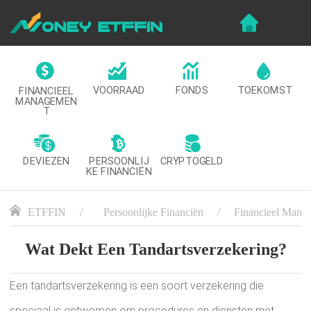
VOORRAAD
FONDS
TOEKOMST
FINANCIEEL
MANAGEMEN
T
DEVIEZEN
CRYPTOGELD
PERSOONLIJ
KE FINANCIËN
ETFFIN
Persoonlijke Financiën
Financieel Mana
Wat Dekt Een Tandartsverzekering?
Een tandartsverzekering is een soort verzekering die
speciaal is ontworpen om procedures en diensten met